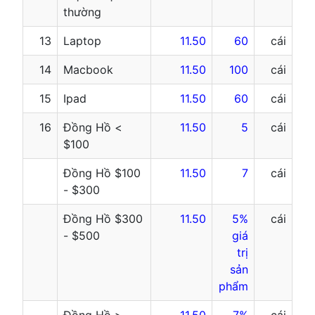
thường
13
Laptop
11.50
60
cái
14
Macbook
11.50
100
cái
15
Ipad
11.50
60
cái
16
Đồng Hồ <
11.50
5
cái
$100
Đồng Hồ $100
11.50
7
cái
- $300
Đồng Hồ $300
11.50
5%
cái
- $500
giá
trị
sản
phẩm