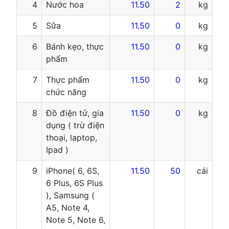
4
Nước hoa
11.50
2
kg
5
Sữa
11.50
0
kg
6
Bánh kẹo, thực
11.50
0
kg
phẩm
7
Thực phẩm
11.50
0
kg
chức năng
8
Đồ điện tử, gia
11.50
0
kg
dụng ( trừ điện
thoại, laptop,
Ipad )
9
iPhone( 6, 6S,
11.50
50
cái
6 Plus, 6S Plus
), Samsung (
A5, Note 4,
Note 5, Note 6,