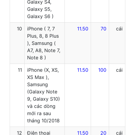
Galaxy S4,
Galaxy S5,
Galaxy S6 )
10
iPhone ( 7, 7
11.50
70
cái
Plus, 8, 8 Plus
), Samsung (
A7, A8, Note 7,
Note 8 )
11
iPhone (X, XS,
11.50
100
cái
XS Max ),
Samsung
(Galaxy Note
9, Galaxy S10)
và các dòng
mới ra sau
tháng 10/2018
12
Điện thoại
11.50
20
cái