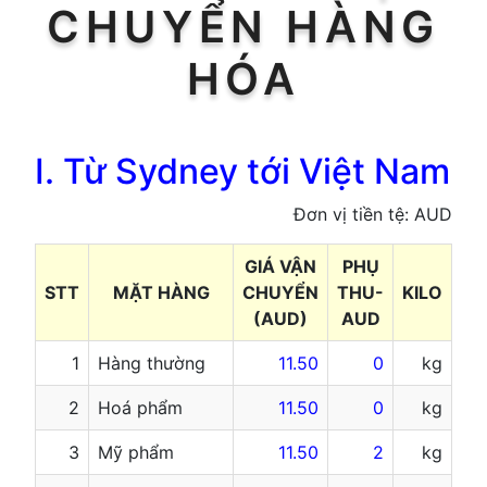
CHUYỂN HÀNG
HÓA
I. Từ Sydney tới Việt Nam
Đơn vị tiền tệ: AUD
GIÁ VẬN
PHỤ
STT
MẶT HÀNG
CHUYỂN
THU-
KILO
(AUD)
AUD
1
Hàng thường
11.50
0
kg
2
Hoá phẩm
11.50
0
kg
3
Mỹ phẩm
11.50
2
kg